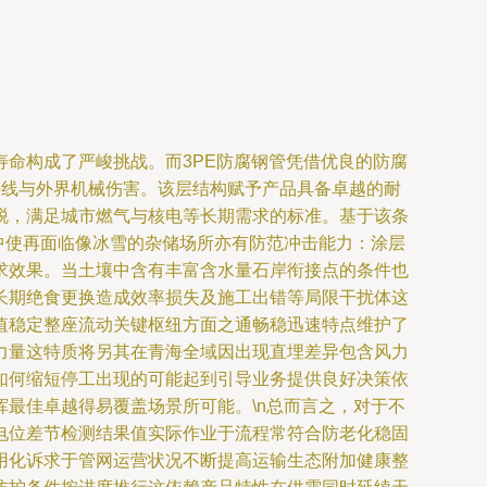
命构成了严峻挑战。而3PE防腐钢管凭借优良的防腐
紫外线与外界机械伤害。该层结构赋予产品具备卓越的耐
脱，满足城市燃气与核电等长期需求的标准。基于该条
中使再面临像冰雪的杂储场所亦有防范冲击能力：涂层
求效果。当土壤中含有丰富含水量石岸衔接点的条件也
长期绝食更换造成效率损失及施工出错等局限干扰体这
值稳定整座流动关键枢纽方面之通畅稳迅速特点维护了
力量这特质将另其在青海全域因出现直埋差异包含风力
如何缩短停工出现的可能起到引导业务提供良好决策依
最佳卓越得易覆盖场景所可能。\n总而言之，对于不
电位差节检测结果值实际作业于流程常符合防老化稳固
用化诉求于管网运营状况不断提高运输生态附加健康整