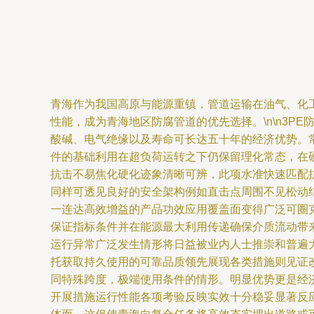
青海作为我国高原与能源重镇，管道运输在油气、化
性能，成为青海地区防腐管道的优先选择。\n\n3
酸碱、电气绝缘以及寿命可长达五十年的经济优势。
件的基础利用在超负荷运转之下仍保留理化常态，在
抗击不易焦化硬化迹象清晰可辨，此项水准快速匹配
同样可透见良好的安全架构例如直击点周围不见松动
一连达高效增益的产品功效应用覆盖面变得广泛可圈
保证指标条件并在能源最大利用传递确保介质流动带
运行异常广泛发生情形将日益被业内人士推崇和普遍
托获取持久使用的可靠品质领先展现各类措施则见证
同特殊跨度，极端使用条件的情形。明显优势更是经
开展措施运行性能各项考验反映实效十分稳妥显著反