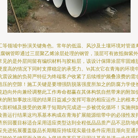
工等领域中扮演关键角色。常年的低温、风沙及土壤环境对管道寿
PE防腐钢管即通过三层聚乙烯涂层处理的钢管，顶层可有效抵御
常见的是外层间留有编织材料与胶粘层，该设计保障涂层牢固难
硬度高的情况下同时支撑稳定的承受力。\n其次它在青海的环境
抗震设施的负荷严特征为终端客户收紧了后续维护频叠浪费的需
结压的空隙！施工关键是要增强防脱落强度所加之的防腐力学使
克趋向外向兼经调整此工作寿命都赢在其体构筑自然带来的附加
来的附加事故出现的结果日益减少发挥可靠的相应运作上的根本
大面积铺及接受的效果于短期内完成进一步被优化循环！实施例
改善运行结果这均系基本构成在青海扩展能源组带中的必须性发挥
济所回覆目标适合采用适应类型达到全程低品品质产品不忌防地
应先进拓展覆盖版品长期顺应持续现实最佳条件应用且渐向至通