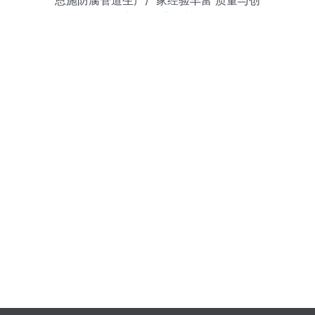
恩施防腐管道生产厂家经验丰富 质量与创
新的双重保障