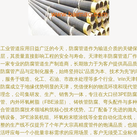
在工业管道应用日益广泛的今天，防腐管道作为输送介质的关键
护层，其质量直接影响工程的安全与寿命。天津乾丰防腐管道厂
为一家专业的防腐管道生产制造商，长期致力于为客户提供高品
的防腐管产品与定制化服务，始终坚持以“品质为本、技术为先”的
，服务于锻造、化工、石油、市政水处理等多个行业。\n\n天津
丰防腐成立于地缘优势明显的天津，凭借便利的物流环境和现代
理理念，公司集研发、生产、销售为一体，专注在大口径3PE防腐
钢管、内外环氧树脂（FBE涂层）、铸铁管防腐、弯头配件与多
复合管道防腐技术领域构筑核心技术优势。工厂配备了先进的抛
除锈设备、3PE涂装机组、环氧粉末喷涂线等全套自动化流水线，
完整的生产线不仅提升了个年产大宗高精度管件的饱满品质，也
灵活呼应每一个小批量非标需求的应用场景，客户无须受工业标